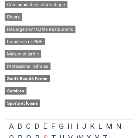
Communication Informatique
Divers
Hébergement Cafés Restaurants
Industries et PME
Maison et jardin
Professions libérales
Santé Beauté Forme
Services
Sports et loisirs
A
B
C
D
E
F
G
H
I
J
K
L
M
N