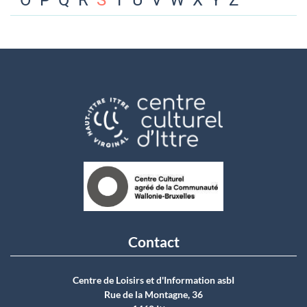
O
P
Q
R
S
T
U
V
W
X
Y
Z
Contact
Centre de Loisirs et d'Information asbI
Rue de la Montagne, 36