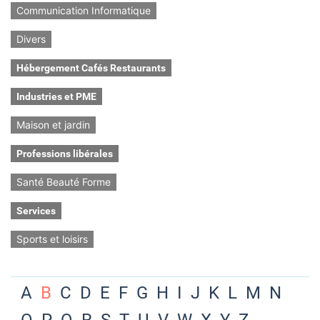
Communication Informatique
Divers
Hébergement Cafés Restaurants
Industries et PME
Maison et jardin
Professions libérales
Santé Beauté Forme
Services
Sports et loisirs
A
B
C
D
E
F
G
H
I
J
K
L
M
N