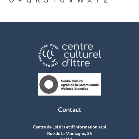
O
P
Q
R
S
T
U
V
W
X
Y
Z
Contact
Centre de Loisirs et d'Information asbI
Rue de la Montagne, 36