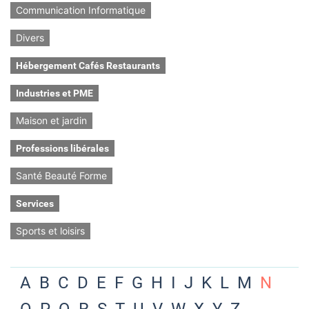
Communication Informatique
Divers
Hébergement Cafés Restaurants
Industries et PME
Maison et jardin
Professions libérales
Santé Beauté Forme
Services
Sports et loisirs
A
B
C
D
E
F
G
H
I
J
K
L
M
N