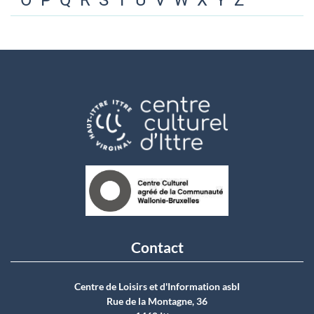
O
P
Q
R
S
T
U
V
W
X
Y
Z
Contact
Centre de Loisirs et d'Information asbI
Rue de la Montagne, 36