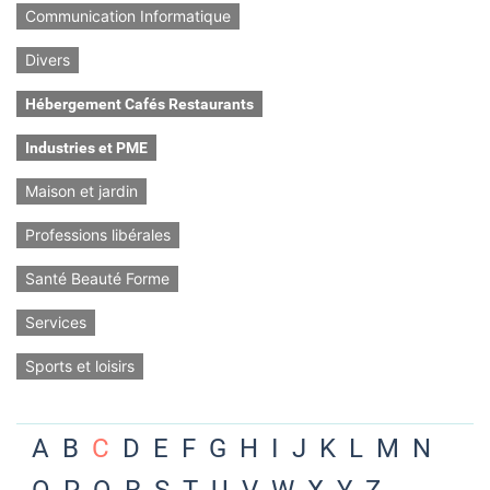
Communication Informatique
Divers
Hébergement Cafés Restaurants
Industries et PME
Maison et jardin
Professions libérales
Santé Beauté Forme
Services
Sports et loisirs
A
B
C
D
E
F
G
H
I
J
K
L
M
N