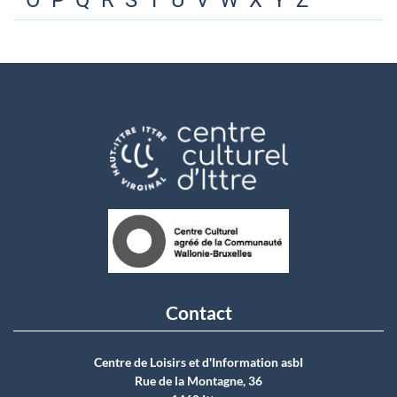
O
P
Q
R
S
T
U
V
W
X
Y
Z
Contact
Centre de Loisirs et d'Information asbI
Rue de la Montagne, 36