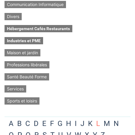
Communication Informatique
Divers
Hébergement Cafés Restaurants
Industries et PME
Maison et jardin
Professions libérales
Santé Beauté Forme
Services
Sports et loisirs
A
B
C
D
E
F
G
H
I
J
K
L
M
N