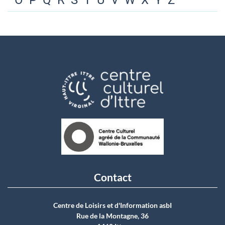
O
P
Q
R
S
T
U
V
W
X
Y
Z
Contact
Centre de Loisirs et d'Information asbI
Rue de la Montagne, 36