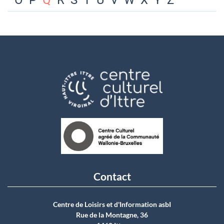
O
P
Q
R
S
T
U
V
W
X
Y
Z
Contact
Centre de Loisirs et d'Information asbI
Rue de la Montagne, 36