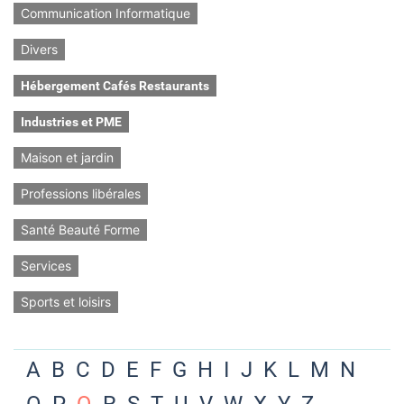
Communication Informatique
Divers
Hébergement Cafés Restaurants
Industries et PME
Maison et jardin
Professions libérales
Santé Beauté Forme
Services
Sports et loisirs
A
B
C
D
E
F
G
H
I
J
K
L
M
N