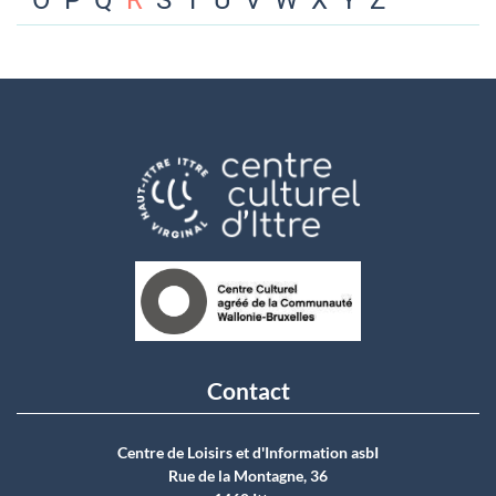
O
P
Q
R
S
T
U
V
W
X
Y
Z
Contact
Centre de Loisirs et d'Information asbI
Rue de la Montagne, 36