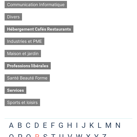
Communication Informatique
Divers
Hébergement Cafés Restaurants
Industries et PME
Maison et jardin
Professions libérales
Santé Beauté Forme
Services
Sports et loisirs
A
B
C
D
E
F
G
H
I
J
K
L
M
N