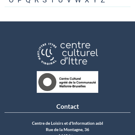
O
P
Q
R
S
T
U
V
W
X
Y
Z
Contact
Centre de Loisirs et d'Information asbI
Rue de la Montagne, 36