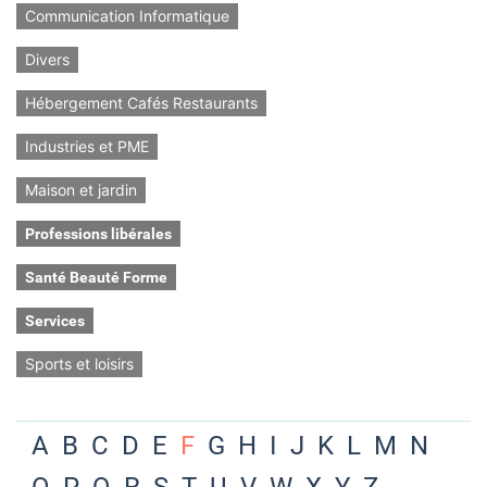
Communication Informatique
Divers
Hébergement Cafés Restaurants
Industries et PME
Maison et jardin
Professions libérales
Santé Beauté Forme
Services
Sports et loisirs
A
B
C
D
E
F
G
H
I
J
K
L
M
N