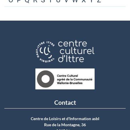
O
P
Q
R
S
T
U
V
W
X
Y
Z
Contact
Centre de Loisirs et d'Information asbI
Rue de la Montagne, 36