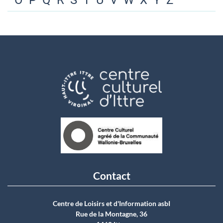
O
P
Q
R
S
T
U
V
W
X
Y
Z
Contact
Centre de Loisirs et d'Information asbI
Rue de la Montagne, 36