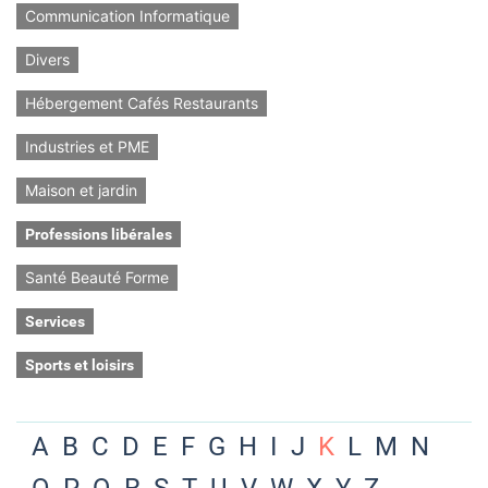
Communication Informatique
Divers
Hébergement Cafés Restaurants
Industries et PME
Maison et jardin
Professions libérales
Santé Beauté Forme
Services
Sports et loisirs
A
B
C
D
E
F
G
H
I
J
K
L
M
N