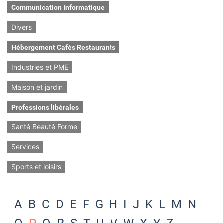
Communication Informatique
Divers
Hébergement Cafés Restaurants
Industries et PME
Maison et jardin
Professions libérales
Santé Beauté Forme
Services
Sports et loisirs
A
B
C
D
E
F
G
H
I
J
K
L
M
N