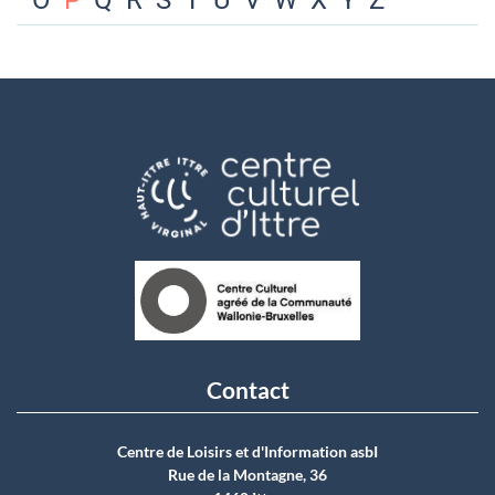
O
P
Q
R
S
T
U
V
W
X
Y
Z
Contact
Centre de Loisirs et d'Information asbI
Rue de la Montagne, 36