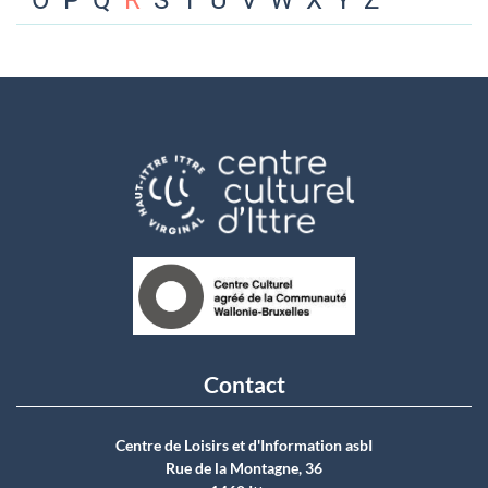
O
P
Q
R
S
T
U
V
W
X
Y
Z
Contact
Centre de Loisirs et d'Information asbI
Rue de la Montagne, 36