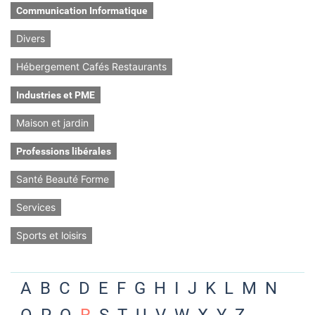
Communication Informatique
Divers
Hébergement Cafés Restaurants
Industries et PME
Maison et jardin
Professions libérales
Santé Beauté Forme
Services
Sports et loisirs
A
B
C
D
E
F
G
H
I
J
K
L
M
N