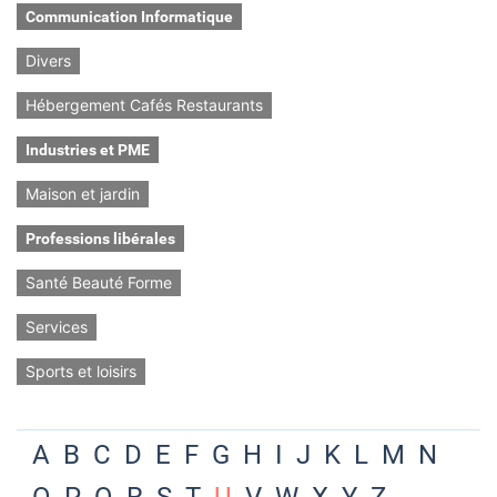
Communication Informatique
Divers
Hébergement Cafés Restaurants
Industries et PME
Maison et jardin
Professions libérales
Santé Beauté Forme
Services
Sports et loisirs
A
B
C
D
E
F
G
H
I
J
K
L
M
N