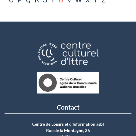
O
P
Q
R
S
T
U
V
W
X
Y
Z
Contact
Centre de Loisirs et d'Information asbI
Rue de la Montagne, 36