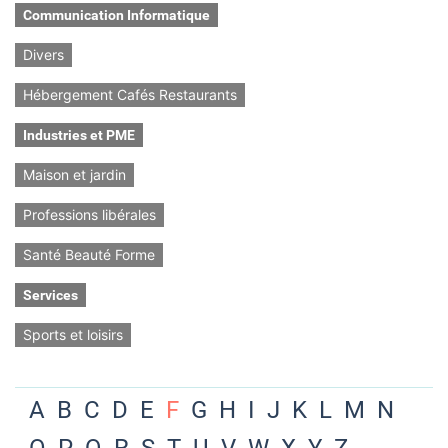
Communication Informatique
Divers
Hébergement Cafés Restaurants
Industries et PME
Maison et jardin
Professions libérales
Santé Beauté Forme
Services
Sports et loisirs
A
B
C
D
E
F
G
H
I
J
K
L
M
N