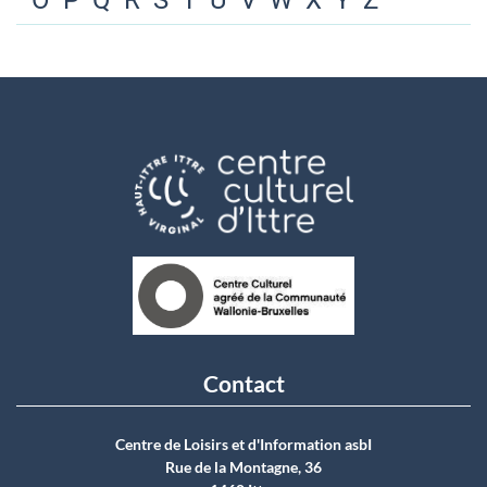
O
P
Q
R
S
T
U
V
W
X
Y
Z
Contact
Centre de Loisirs et d'Information asbI
Rue de la Montagne, 36