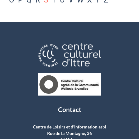
O
P
Q
R
S
T
U
V
W
X
Y
Z
Contact
Centre de Loisirs et d'Information asbI
Rue de la Montagne, 36