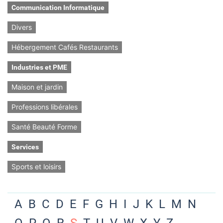
Communication Informatique
Divers
Hébergement Cafés Restaurants
Industries et PME
Maison et jardin
Professions libérales
Santé Beauté Forme
Services
Sports et loisirs
A
B
C
D
E
F
G
H
I
J
K
L
M
N