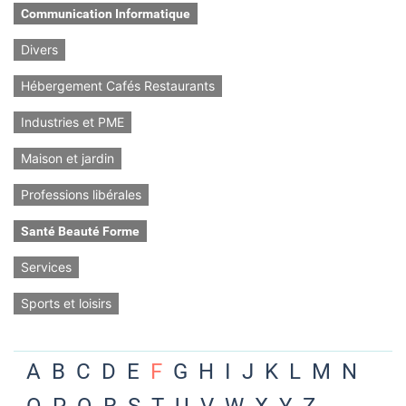
Communication Informatique
Divers
Hébergement Cafés Restaurants
Industries et PME
Maison et jardin
Professions libérales
Santé Beauté Forme
Services
Sports et loisirs
A
B
C
D
E
F
G
H
I
J
K
L
M
N