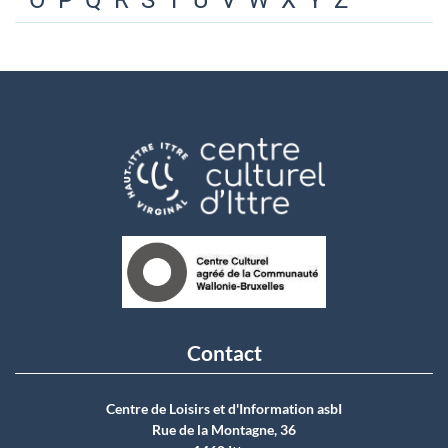
O
P
Q
R
S
T
U
V
W
X
Y
Z
Contact
Centre de Loisirs et d'Information asbI
Rue de la Montagne, 36