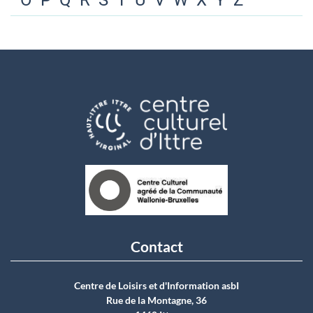
O
P
Q
R
S
T
U
V
W
X
Y
Z
Contact
Centre de Loisirs et d'Information asbI
Rue de la Montagne, 36