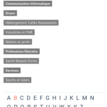
Communication Informatique
Divers
Hébergement Cafés Restaurants
Industries et PME
Maison et jardin
Professions libérales
Santé Beauté Forme
Services
Sports et loisirs
A
B
C
D
E
F
G
H
I
J
K
L
M
N