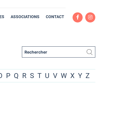
ES
ASSOCIATIONS
CONTACT
O
P
Q
R
S
T
U
V
W
X
Y
Z