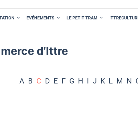
TATION
EVÉNEMENTS
LE PETIT TRAM
ITTRECULTUR
merce d’Ittre
A
B
C
D
E
F
G
H
I
J
K
L
M
N