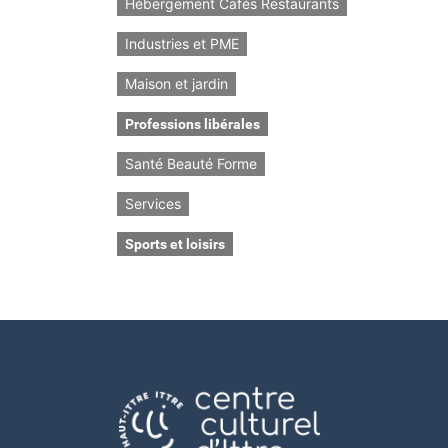
Hébergement Cafés Restaurants
Industries et PME
Maison et jardin
Professions libérales
Santé Beauté Forme
Services
Sports et loisirs