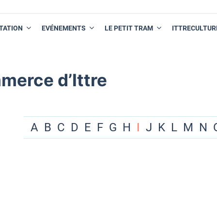
TATION
EVÉNEMENTS
LE PETIT TRAM
ITTRECULTUR
merce d’Ittre
A
B
C
D
E
F
G
H
I
J
K
L
M
N