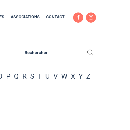
ES
ASSOCIATIONS
CONTACT
O
P
Q
R
S
T
U
V
W
X
Y
Z