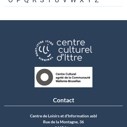
O
P
Q
R
S
T
U
V
W
X
Y
Z
Contact
Centre de Loisirs et d'Information asbI
Rue de la Montagne, 36