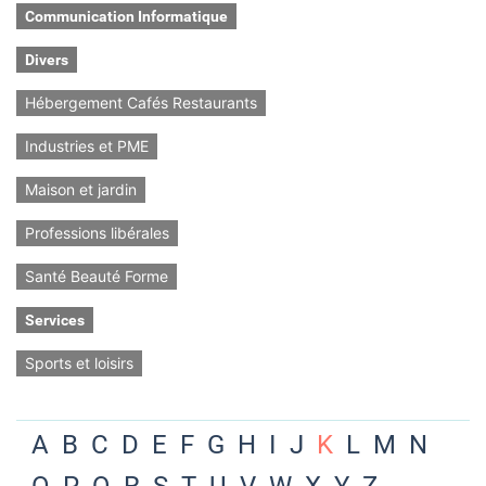
Communication Informatique
Divers
Hébergement Cafés Restaurants
Industries et PME
Maison et jardin
Professions libérales
Santé Beauté Forme
Services
Sports et loisirs
A
B
C
D
E
F
G
H
I
J
K
L
M
N