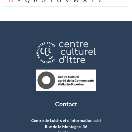
O
P
Q
R
S
T
U
V
W
X
Y
Z
Contact
Centre de Loisirs et d'Information asbI
Rue de la Montagne, 36