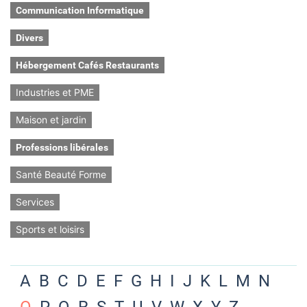
Communication Informatique
Divers
Hébergement Cafés Restaurants
Industries et PME
Maison et jardin
Professions libérales
Santé Beauté Forme
Services
Sports et loisirs
A
B
C
D
E
F
G
H
I
J
K
L
M
N