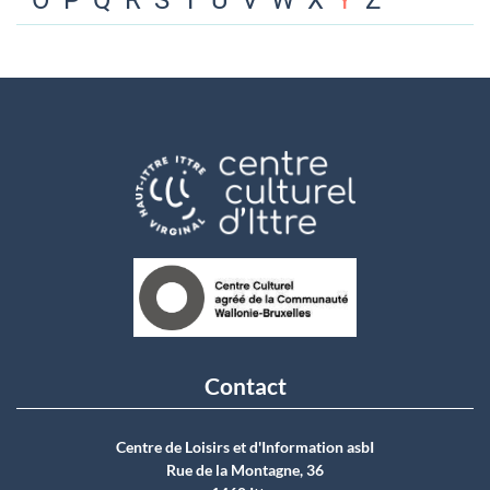
O
P
Q
R
S
T
U
V
W
X
Y
Z
Contact
Centre de Loisirs et d'Information asbI
Rue de la Montagne, 36