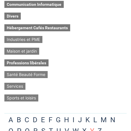
Communication Informatique
Divers
Hébergement Cafés Restaurants
Industries et PME
Maison et jardin
Professions libérales
Santé Beauté Forme
Services
Sports et loisirs
A
B
C
D
E
F
G
H
I
J
K
L
M
N