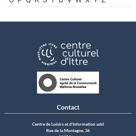
O
P
Q
R
S
T
U
V
W
X
Y
Z
Contact
Centre de Loisirs et d'Information asbI
Rue de la Montagne, 36