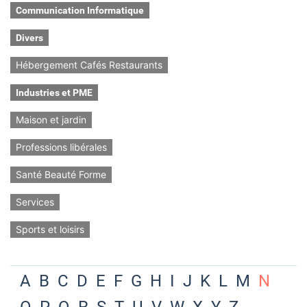
Communication Informatique
Divers
Hébergement Cafés Restaurants
Industries et PME
Maison et jardin
Professions libérales
Santé Beauté Forme
Services
Sports et loisirs
A
B
C
D
E
F
G
H
I
J
K
L
M
N