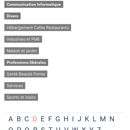
Communication Informatique
Divers
Hébergement Cafés Restaurants
Industries et PME
Maison et jardin
Professions libérales
Santé Beauté Forme
Services
Sports et loisirs
A
B
C
D
E
F
G
H
I
J
K
L
M
N