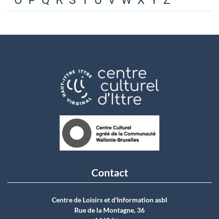
O
P
Q
R
S
T
U
V
W
X
Y
Z
Contact
Centre de Loisirs et d'Information asbI
Rue de la Montagne, 36