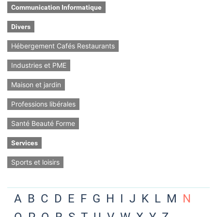
Communication Informatique
Divers
Hébergement Cafés Restaurants
Industries et PME
Maison et jardin
Professions libérales
Santé Beauté Forme
Services
Sports et loisirs
A
B
C
D
E
F
G
H
I
J
K
L
M
N