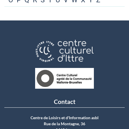
O
P
Q
R
S
T
U
V
W
X
Y
Z
Contact
Centre de Loisirs et d'Information asbI
Rue de la Montagne, 36