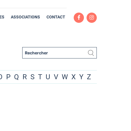
ES
ASSOCIATIONS
CONTACT
O
P
Q
R
S
T
U
V
W
X
Y
Z