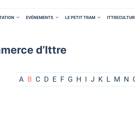
TATION
EVÉNEMENTS
LE PETIT TRAM
ITTRECULTUR
merce d’Ittre
A
B
C
D
E
F
G
H
I
J
K
L
M
N