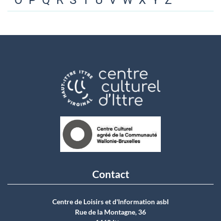
O
P
Q
R
S
T
U
V
W
X
Y
Z
Contact
Centre de Loisirs et d'Information asbI
Rue de la Montagne, 36