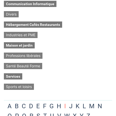
Communication Informatique
Divers
Hébergement Cafés Restaurants
Industries et PME
Maison et jardin
Professions libérales
Santé Beauté Forme
Services
Sports et loisirs
A
B
C
D
E
F
G
H
I
J
K
L
M
N