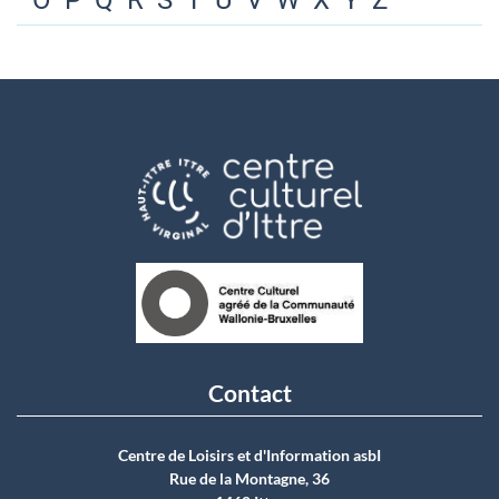
O
P
Q
R
S
T
U
V
W
X
Y
Z
Contact
Centre de Loisirs et d'Information asbI
Rue de la Montagne, 36