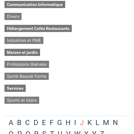
Communication Informatique
Divers
Hébergement Cafés Restaurants
Industries et PME
Maison et jardin
Professions libérales
Santé Beauté Forme
Services
Sports et loisirs
A
B
C
D
E
F
G
H
I
J
K
L
M
N