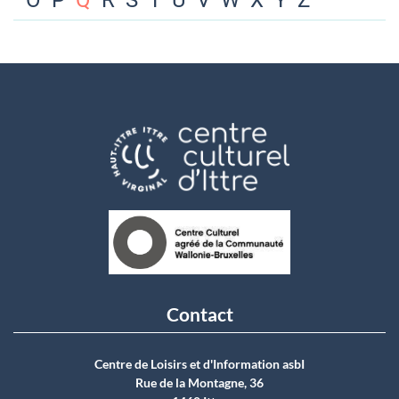
O
P
Q
R
S
T
U
V
W
X
Y
Z
Contact
Centre de Loisirs et d'Information asbI
Rue de la Montagne, 36