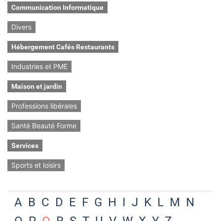
Communication Informatique
Divers
Hébergement Cafés Restaurants
Industries et PME
Maison et jardin
Professions libérales
Santé Beauté Forme
Services
Sports et loisirs
A
B
C
D
E
F
G
H
I
J
K
L
M
N