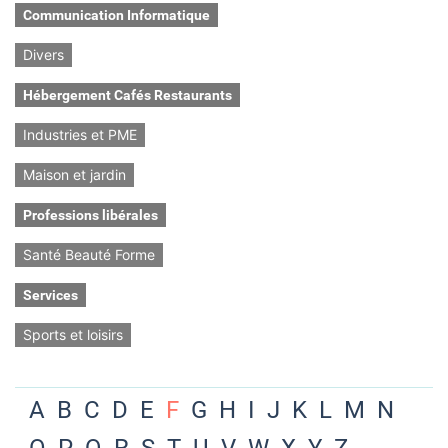
Communication Informatique
Divers
Hébergement Cafés Restaurants
Industries et PME
Maison et jardin
Professions libérales
Santé Beauté Forme
Services
Sports et loisirs
A
B
C
D
E
F
G
H
I
J
K
L
M
N