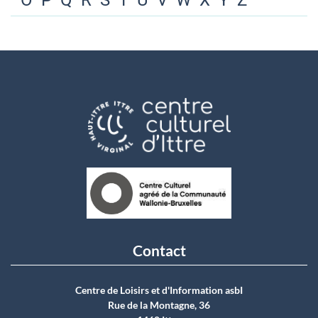
O
P
Q
R
S
T
U
V
W
X
Y
Z
Contact
Centre de Loisirs et d'Information asbI
Rue de la Montagne, 36