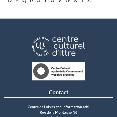
O
P
Q
R
S
T
U
V
W
X
Y
Z
Contact
Centre de Loisirs et d'Information asbI
Rue de la Montagne, 36