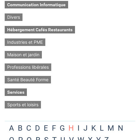
Communication Informatique
Divers
Hébergement Cafés Restaurants
Industries et PME
Maison et jardin
Professions libérales
Santé Beauté Forme
Services
Sports et loisirs
A
B
C
D
E
F
G
H
I
J
K
L
M
N