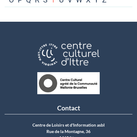
O
P
Q
R
S
T
U
V
W
X
Y
Z
Contact
Centre de Loisirs et d'Information asbI
Rue de la Montagne, 36