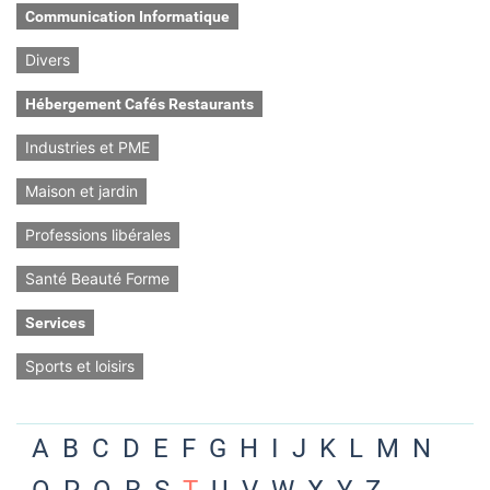
Communication Informatique
Divers
Hébergement Cafés Restaurants
Industries et PME
Maison et jardin
Professions libérales
Santé Beauté Forme
Services
Sports et loisirs
A
B
C
D
E
F
G
H
I
J
K
L
M
N