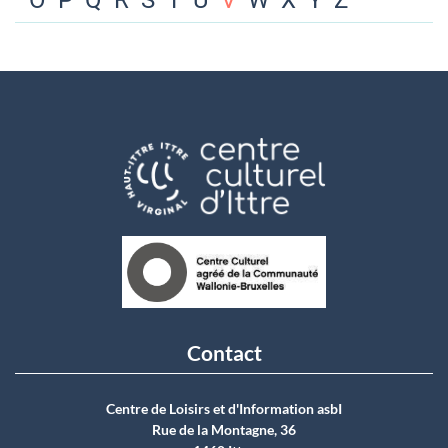
O
P
Q
R
S
T
U
V
W
X
Y
Z
Contact
Centre de Loisirs et d'Information asbI
Rue de la Montagne, 36