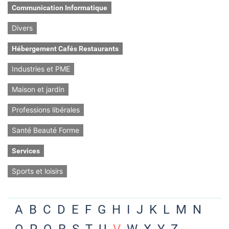
Communication Informatique
Divers
Hébergement Cafés Restaurants
Industries et PME
Maison et jardin
Professions libérales
Santé Beauté Forme
Services
Sports et loisirs
A
B
C
D
E
F
G
H
I
J
K
L
M
N