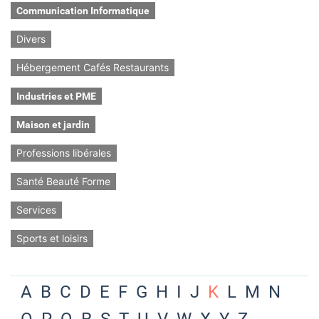
Communication Informatique
Divers
Hébergement Cafés Restaurants
Industries et PME
Maison et jardin
Professions libérales
Santé Beauté Forme
Services
Sports et loisirs
A
B
C
D
E
F
G
H
I
J
K
L
M
N