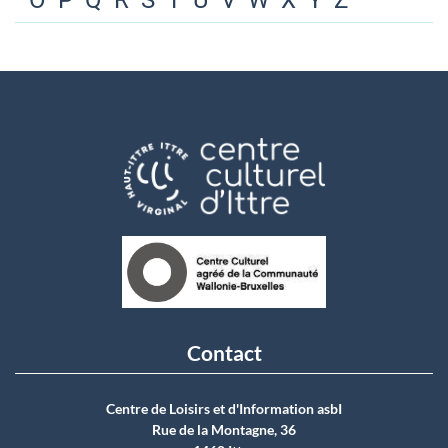
O
P
Q
R
S
T
U
V
W
X
Y
Z
Contact
Centre de Loisirs et d'Information asbI
Rue de la Montagne, 36