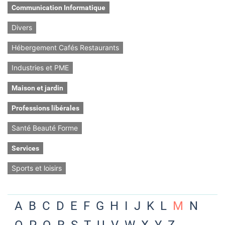
Communication Informatique
Divers
Hébergement Cafés Restaurants
Industries et PME
Maison et jardin
Professions libérales
Santé Beauté Forme
Services
Sports et loisirs
A
B
C
D
E
F
G
H
I
J
K
L
M
N