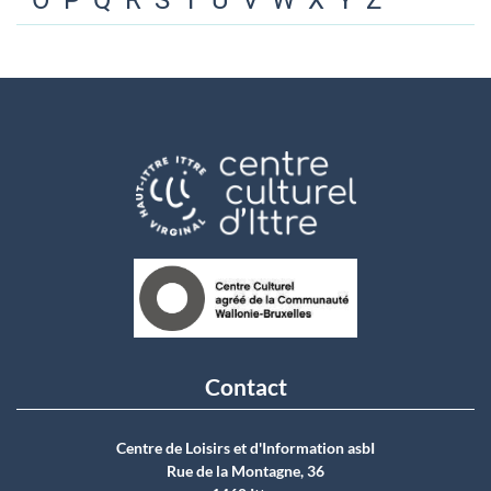
O
P
Q
R
S
T
U
V
W
X
Y
Z
Contact
Centre de Loisirs et d'Information asbI
Rue de la Montagne, 36