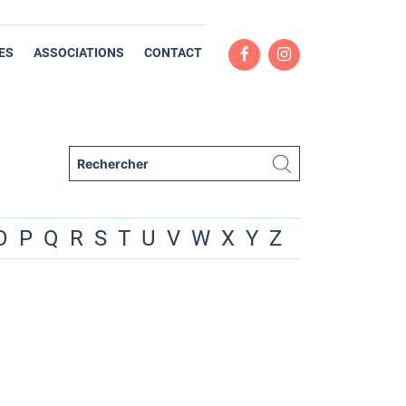
ES
ASSOCIATIONS
CONTACT
O
P
Q
R
S
T
U
V
W
X
Y
Z