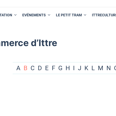
TATION
EVÉNEMENTS
LE PETIT TRAM
ITTRECULTUR
merce d’Ittre
A
B
C
D
E
F
G
H
I
J
K
L
M
N