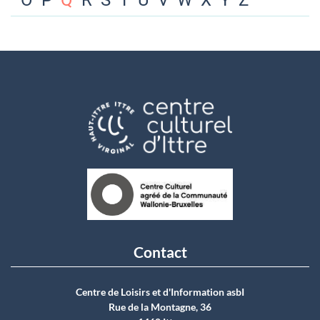
O
P
Q
R
S
T
U
V
W
X
Y
Z
Contact
Centre de Loisirs et d'Information asbI
Rue de la Montagne, 36