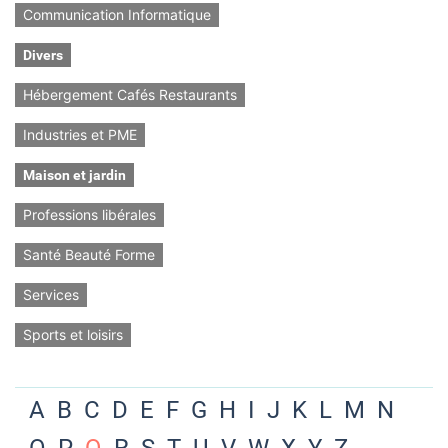
Communication Informatique
Divers
Hébergement Cafés Restaurants
Industries et PME
Maison et jardin
Professions libérales
Santé Beauté Forme
Services
Sports et loisirs
A
B
C
D
E
F
G
H
I
J
K
L
M
N