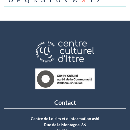
O
P
Q
R
S
T
U
V
W
X
Y
Z
Contact
Centre de Loisirs et d'Information asbI
Rue de la Montagne, 36