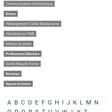
Communication Informatique
Divers
Hébergement Cafés Restaurants
Industries et PME
Maison et jardin
Professions libérales
Santé Beauté Forme
Services
Sports et loisirs
A
B
C
D
E
F
G
H
I
J
K
L
M
N