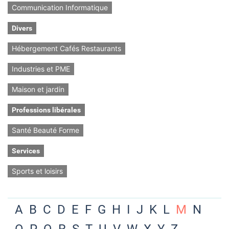
Communication Informatique
Divers
Hébergement Cafés Restaurants
Industries et PME
Maison et jardin
Professions libérales
Santé Beauté Forme
Services
Sports et loisirs
A
B
C
D
E
F
G
H
I
J
K
L
M
N