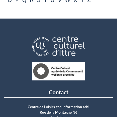
O
P
Q
R
S
T
U
V
W
X
Y
Z
Contact
Centre de Loisirs et d'Information asbI
Rue de la Montagne, 36