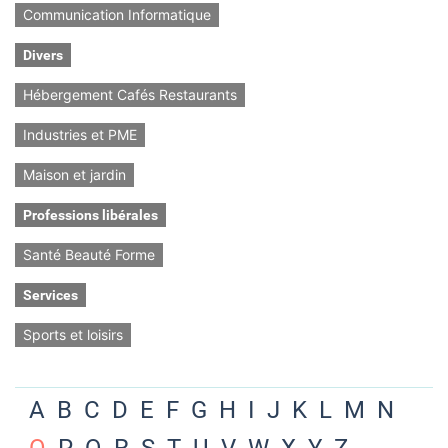
Communication Informatique
Divers
Hébergement Cafés Restaurants
Industries et PME
Maison et jardin
Professions libérales
Santé Beauté Forme
Services
Sports et loisirs
A
B
C
D
E
F
G
H
I
J
K
L
M
N