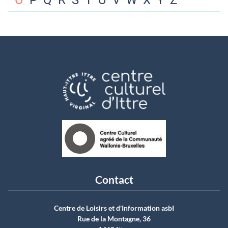
O
P
Q
R
S
T
U
V
W
X
Y
Z
Contact
Centre de Loisirs et d'Information asbI
Rue de la Montagne, 36