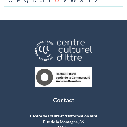
O
P
Q
R
S
T
U
V
W
X
Y
Z
Contact
Centre de Loisirs et d'Information asbI
Rue de la Montagne, 36