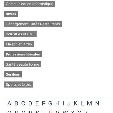
Communication Informatique
Divers
Hébergement Cafés Restaurants
Industries et PME
Maison et jardin
Professions libérales
Santé Beauté Forme
Services
Sports et loisirs
A
B
C
D
E
F
G
H
I
J
K
L
M
N