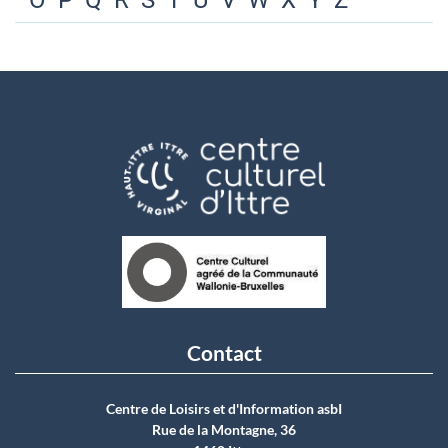
O
P
Q
R
S
T
U
V
W
X
Y
Z
Contact
Centre de Loisirs et d'Information asbI
Rue de la Montagne, 36