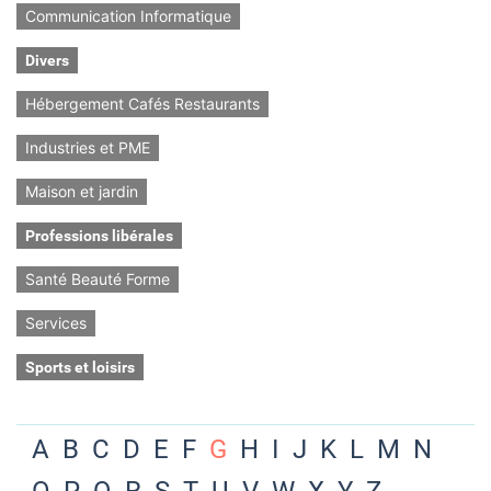
Communication Informatique
Divers
Hébergement Cafés Restaurants
Industries et PME
Maison et jardin
Professions libérales
Santé Beauté Forme
Services
Sports et loisirs
A
B
C
D
E
F
G
H
I
J
K
L
M
N