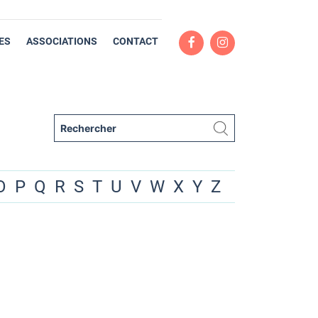
ES
ASSOCIATIONS
CONTACT
O
P
Q
R
S
T
U
V
W
X
Y
Z