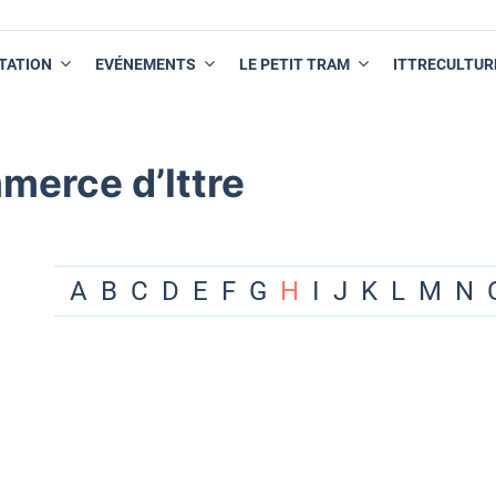
TATION
EVÉNEMENTS
LE PETIT TRAM
ITTRECULTUR
merce d’Ittre
A
B
C
D
E
F
G
H
I
J
K
L
M
N