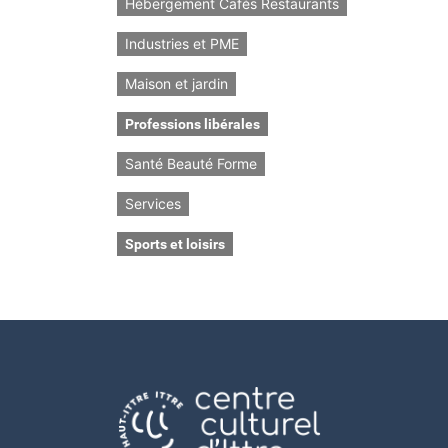
Hébergement Cafés Restaurants
Industries et PME
Maison et jardin
Professions libérales
Santé Beauté Forme
Services
Sports et loisirs