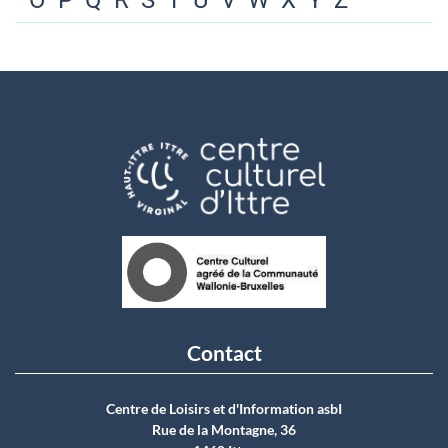
O
P
Q
R
S
T
U
V
W
X
Y
Z
Contact
Centre de Loisirs et d'Information asbI
Rue de la Montagne, 36