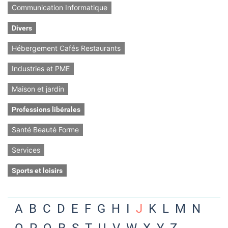
Communication Informatique
Divers
Hébergement Cafés Restaurants
Industries et PME
Maison et jardin
Professions libérales
Santé Beauté Forme
Services
Sports et loisirs
A
B
C
D
E
F
G
H
I
J
K
L
M
N