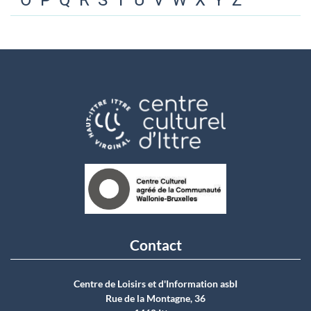
O
P
Q
R
S
T
U
V
W
X
Y
Z
Contact
Centre de Loisirs et d'Information asbI
Rue de la Montagne, 36