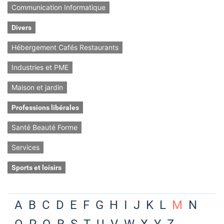
Communication Informatique
Divers
Hébergement Cafés Restaurants
Industries et PME
Maison et jardin
Professions libérales
Santé Beauté Forme
Services
Sports et loisirs
A
B
C
D
E
F
G
H
I
J
K
L
M
N