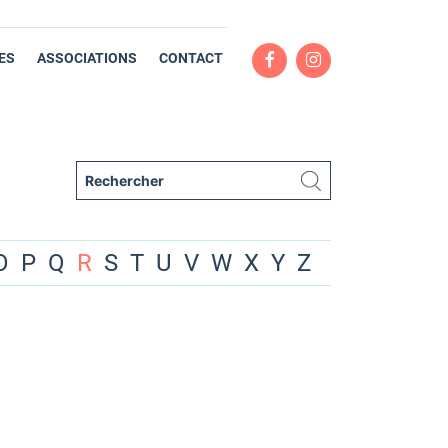
ES
ASSOCIATIONS
CONTACT
O
P
Q
R
S
T
U
V
W
X
Y
Z