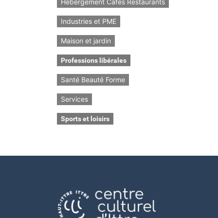
Hébergement Cafés Restaurants
Industries et PME
Maison et jardin
Professions libérales
Santé Beauté Forme
Services
Sports et loisirs