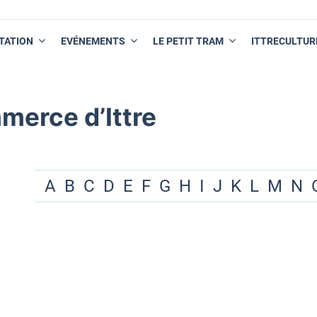
TATION
EVÉNEMENTS
LE PETIT TRAM
ITTRECULTUR
merce d’Ittre
A
B
C
D
E
F
G
H
I
J
K
L
M
N