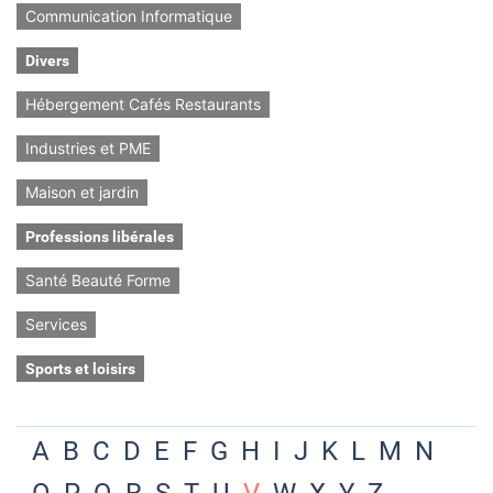
Communication Informatique
Divers
Hébergement Cafés Restaurants
Industries et PME
Maison et jardin
Professions libérales
Santé Beauté Forme
Services
Sports et loisirs
A
B
C
D
E
F
G
H
I
J
K
L
M
N