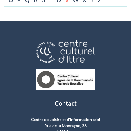
O
P
Q
R
S
T
U
V
W
X
Y
Z
Contact
Centre de Loisirs et d'Information asbI
Rue de la Montagne, 36