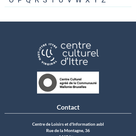
O
P
Q
R
S
T
U
V
W
X
Y
Z
Contact
Centre de Loisirs et d'Information asbI
Rue de la Montagne, 36