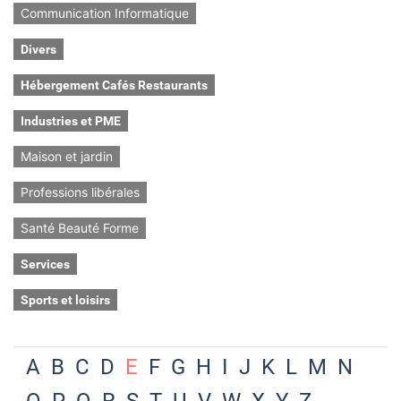
Communication Informatique
Divers
Hébergement Cafés Restaurants
Industries et PME
Maison et jardin
Professions libérales
Santé Beauté Forme
Services
Sports et loisirs
A
B
C
D
E
F
G
H
I
J
K
L
M
N