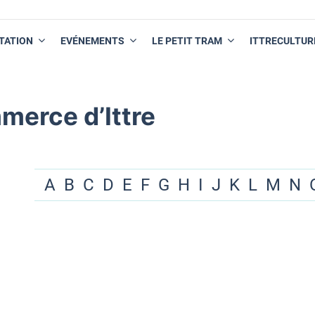
TATION
EVÉNEMENTS
LE PETIT TRAM
ITTRECULTUR
merce d’Ittre
A
B
C
D
E
F
G
H
I
J
K
L
M
N