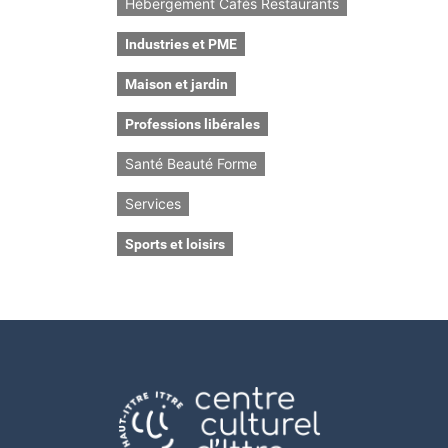
Hébergement Cafés Restaurants
Industries et PME
Maison et jardin
Professions libérales
Santé Beauté Forme
Services
Sports et loisirs