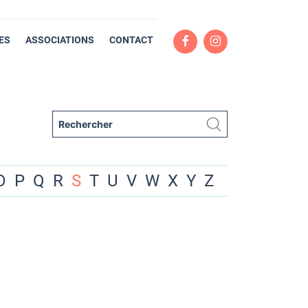
ES
ASSOCIATIONS
CONTACT
O
P
Q
R
S
T
U
V
W
X
Y
Z