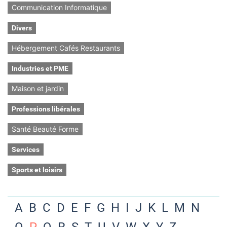
Communication Informatique
Divers
Hébergement Cafés Restaurants
Industries et PME
Maison et jardin
Professions libérales
Santé Beauté Forme
Services
Sports et loisirs
A
B
C
D
E
F
G
H
I
J
K
L
M
N