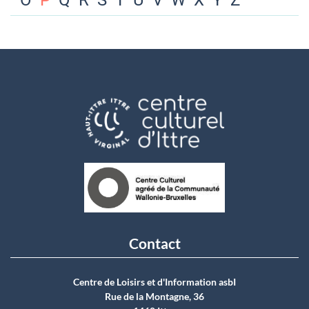
O
P
Q
R
S
T
U
V
W
X
Y
Z
Contact
Centre de Loisirs et d'Information asbI
Rue de la Montagne, 36